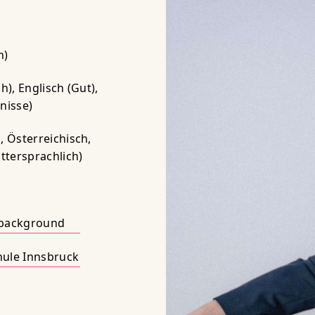
h)
), Englisch (Gut),
nisse)
 Österreichisch,
ttersprachlich)
 background
hule Innsbruck