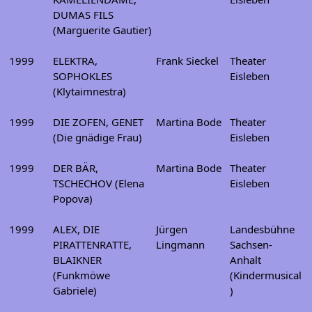
DUMAS FILS
(Marguerite Gautier)
1999
ELEKTRA,
Frank Sieckel
Theater
SOPHOKLES
Eisleben
(Klytaimnestra)
1999
DIE ZOFEN, GENET
Martina Bode
Theater
(Die gnädige Frau)
Eisleben
1999
DER BÄR,
Martina Bode
Theater
TSCHECHOV (Elena
Eisleben
Popova)
1999
ALEX, DIE
Jürgen
Landesbühne
PIRATTENRATTE,
Lingmann
Sachsen-
BLAIKNER
Anhalt
(Funkmöwe
(Kindermusical
Gabriele)
)