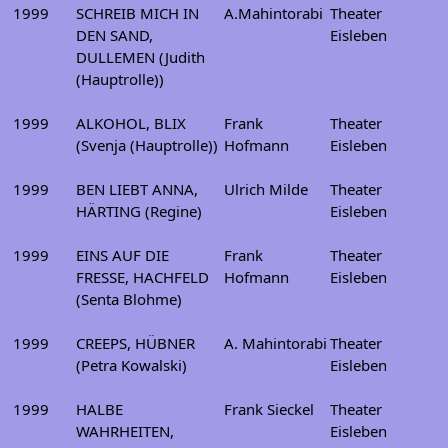
1999
SCHREIB MICH IN
A.Mahintorabi
Theater
DEN SAND,
Eisleben
DULLEMEN (Judith
(Hauptrolle))
1999
ALKOHOL, BLIX
Frank
Theater
(Svenja (Hauptrolle))
Hofmann
Eisleben
1999
BEN LIEBT ANNA,
Ulrich Milde
Theater
HÄRTING (Regine)
Eisleben
1999
EINS AUF DIE
Frank
Theater
FRESSE, HACHFELD
Hofmann
Eisleben
(Senta Blohme)
1999
CREEPS, HÜBNER
A. Mahintorabi
Theater
(Petra Kowalski)
Eisleben
1999
HALBE
Frank Sieckel
Theater
WAHRHEITEN,
Eisleben