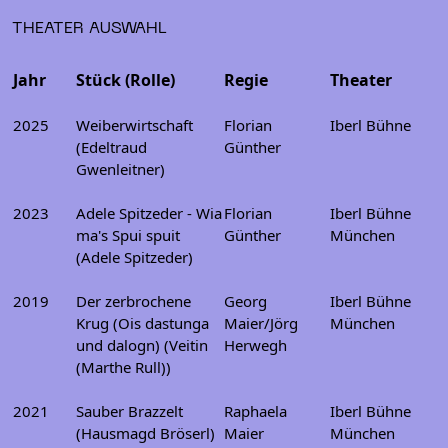
THEATER AUSWAHL
Jahr
Stück (Rolle)
Regie
Theater
2025
Weiberwirtschaft
Florian
Iberl Bühne
(Edeltraud
Günther
Gwenleitner)
2023
Adele Spitzeder - Wia
Florian
Iberl Bühne
ma's Spui spuit
Günther
München
(Adele Spitzeder)
2019
Der zerbrochene
Georg
Iberl Bühne
Krug (Ois dastunga
Maier/Jörg
München
und dalogn) (Veitin
Herwegh
(Marthe Rull))
2021
Sauber Brazzelt
Raphaela
Iberl Bühne
(Hausmagd Bröserl)
Maier
München