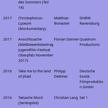
des Sommers (Teil
18)
2017
Christophorus-
Matthias
DHBW
Lyzeum
Bonacker
Ravensburg
(Mockumentary)
2017
Ansichtssache
Florian Danner
Quadrum
(Wettbewerbsbeitrag
Productions
Jugendfilm-Festival
Oberpfalz November
2017)
2016
Take me to the land
Philipp
Deutsche
of Jihad
Dettmer
Exotik
Filmproduktio
n GmbH
2016
Tatsache Mord
Christian Lang
Sat 1
(Serienpilot)