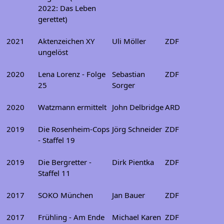
2022: Das Leben
gerettet)
2021
Aktenzeichen XY
Uli Möller
ZDF
ungelöst
2020
Lena Lorenz - Folge
Sebastian
ZDF
25
Sorger
2020
Watzmann ermittelt
John Delbridge
ARD
2019
Die Rosenheim-Cops
Jörg Schneider
ZDF
- Staffel 19
2019
Die Bergretter -
Dirk Pientka
ZDF
Staffel 11
2017
SOKO München
Jan Bauer
ZDF
2017
Frühling - Am Ende
Michael Karen
ZDF