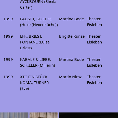
AYCKBOURN (Sheila
Carter)
1999
FAUST I, GOETHE
Martina Bode
Theater
(Hexe (Hexenküche))
Eisleben
1999
EFFI BRIEST,
Brigitte Kunze
Theater
FONTANE (Luise
Eisleben
Briest)
1999
KABALE & LIEBE,
Martina Bode
Theater
SCHILLER (Millerin)
Eisleben
1999
XTC-EIN STÜCK
Martin Nimz
Theater
KOMA, TURNER
Eisleben
(Eve)