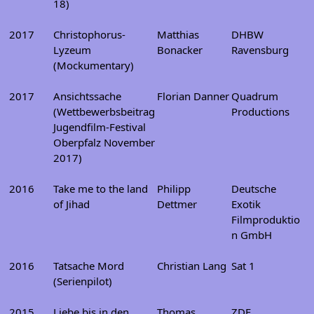
18)
2017
Christophorus-
Matthias
DHBW
Lyzeum
Bonacker
Ravensburg
(Mockumentary)
2017
Ansichtssache
Florian Danner
Quadrum
(Wettbewerbsbeitrag
Productions
Jugendfilm-Festival
Oberpfalz November
2017)
2016
Take me to the land
Philipp
Deutsche
of Jihad
Dettmer
Exotik
Filmproduktio
n GmbH
2016
Tatsache Mord
Christian Lang
Sat 1
(Serienpilot)
2015
Liebe bis in den
Thomas
ZDF