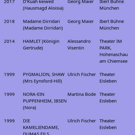
2017
D'Kuah keiwed
Georg Maier
Iberl Bühne
(Hausmagd Aloisia)
München
2018
Madame Dirridari
Georg Maier
Iberl Bühne
(Madame Dirridari)
München
2014
HAMLET (Königin
Alessandro
Theater IM
Gertrude)
Visentin
PARK,
Hohenaschau
am Chiemsee
1999
PYGMALION, SHAW
Ulrich Fischer
Theater
(Mrs Eynsford-Hill)
Eisleben
1999
NORA-EIN
Martina Bode
Theater
PUPPENHEIM, IBSEN
Eisleben
(Nora)
1999
DIE
Ulrich Fischer
Theater
KAMELIENDAME,
Eisleben
DUMAS FILS