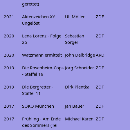
gerettet)
2021
Aktenzeichen XY
Uli Möller
ZDF
ungelöst
2020
Lena Lorenz - Folge
Sebastian
ZDF
25
Sorger
2020
Watzmann ermittelt
John Delbridge
ARD
2019
Die Rosenheim-Cops
Jörg Schneider
ZDF
- Staffel 19
2019
Die Bergretter -
Dirk Pientka
ZDF
Staffel 11
2017
SOKO München
Jan Bauer
ZDF
2017
Frühling - Am Ende
Michael Karen
ZDF
des Sommers (Teil