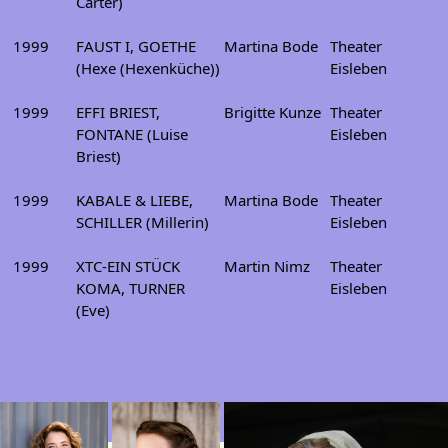
Carter)
1999
FAUST I, GOETHE
Martina Bode
Theater
(Hexe (Hexenküche))
Eisleben
1999
EFFI BRIEST,
Brigitte Kunze
Theater
FONTANE (Luise
Eisleben
Briest)
1999
KABALE & LIEBE,
Martina Bode
Theater
SCHILLER (Millerin)
Eisleben
1999
XTC-EIN STÜCK
Martin Nimz
Theater
KOMA, TURNER
Eisleben
(Eve)