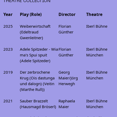
THEATRE COLLECTION
Year
Play (Role)
Director
Theatre
2025
Weiberwirtschaft
Florian
Iberl Bühne
(Edeltraud
Günther
Gwenleitner)
2023
Adele Spitzeder - Wia
Florian
Iberl Bühne
ma's Spui spuit
Günther
München
(Adele Spitzeder)
2019
Der zerbrochene
Georg
Iberl Bühne
Krug (Ois dastunga
Maier/Jörg
München
und dalogn) (Veitin
Herwegh
(Marthe Rull))
2021
Sauber Brazzelt
Raphaela
Iberl Bühne
(Hausmagd Bröserl)
Maier
München